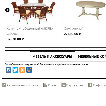
денный ANDREA
Стол "Алмаз"
Комплект
27860.00 ⃏
BAMBOO
47190.00
МЕБЕЛЬ И АКСЕССУАРЫ
МЕБЕЛЬНЫЕ К
Это событие вам понравилось? Поделитесь с друзьями в социальных сетях
Реклама на портале
О нас
Партнерам
Информ