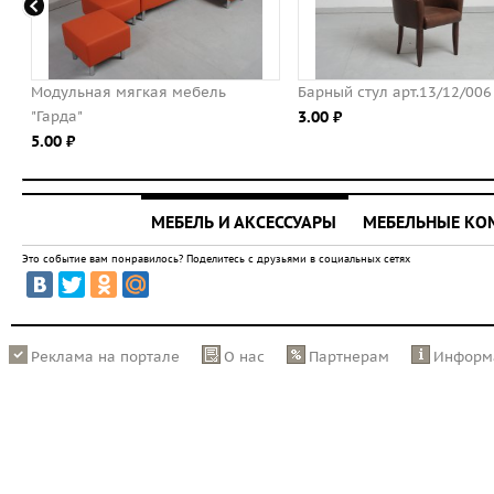
ль
Барный стул арт.13/12/006
Диван "Сидней"
3.00 ⃏
13.00 ⃏
МЕБЕЛЬ И АКСЕССУАРЫ
МЕБЕЛЬНЫЕ К
Это событие вам понравилось? Поделитесь с друзьями в социальных сетях
Реклама на портале
О нас
Партнерам
Информ