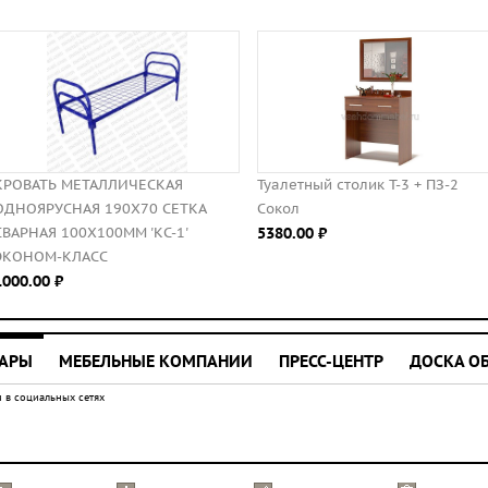
КРОВАТЬ МЕТАЛЛИЧЕСКАЯ
Туалетный столик Т-3 + ПЗ-2
ОДНОЯРУСНАЯ 190Х70 СЕТКА
Сокол
СВАРНАЯ 100Х100ММ 'КС-1'
5380.00 ⃏
ЭКОНОМ-КЛАСС
1000.00 ⃏
УАРЫ
МЕБЕЛЬНЫЕ КОМПАНИИ
ПРЕСС-ЦЕНТР
ДОСКА О
 в социальных сетях