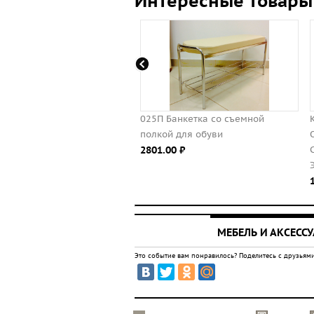
Интересные товары
ти металлические
025П Банкетка со съемной
русные, двухъярусные и
полкой для обуви
ярусные
2801.00 ⃏
 ⃏
МЕБЕЛЬ И АКСЕСС
Это событие вам понравилось? Поделитесь с друзьями