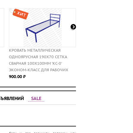
КРОВАТЬ МЕТАЛЛИЧЕСКАЯ
Туалетный столик Т-3Р + П
ОДНОЯРУСНАЯ 190X70 СЕТКА
Сокол
СВАРНАЯ 100X100ММ 'КС-0'
5860.00 ⃏
ЭКОНОМ-КЛАСС ДЛЯ РАБОЧИХ
900.00 ⃏
БЪЯВЛЕНИЙ
SALE