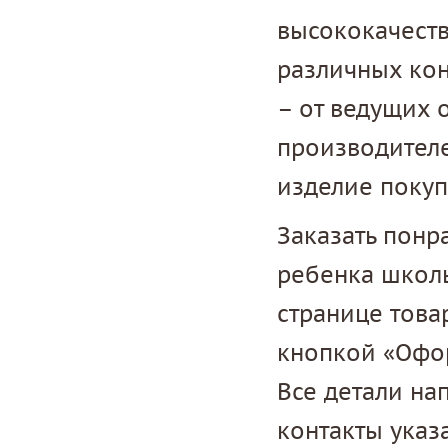
высококачеств
различных кон
– от ведущих 
производителе
изделие поку
Заказать понр
ребенка школь
странице това
кнопкой «Офор
Все детали на
контакты указ