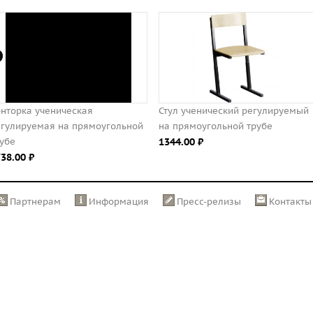
тул ученический регулируемый
Стол ученический одноместный
а прямоугольной трубе
регулируемый на прямоугольн
344.00 ⃏
трубе (меламин)
1906.00 ⃏
Партнерам
Информация
Пресс-релизы
Контакты