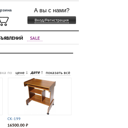
А вы с нами?
рзина
Вход/Регистрация
БЪЯВЛЕНИЙ
SALE
дате
вка по
цене
показать всё
СК-199
16500.00 ⃏