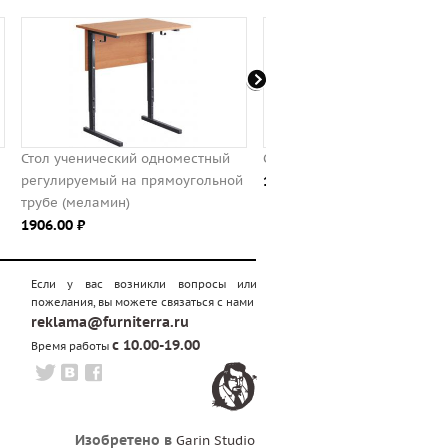
Стул для школьника "ЭКСТРА"
Парта одноместная
ой
1978.00 ⃏
регулируемая "ЭКСТРА"
3363.00 ⃏
Если у вас возникли вопросы или
пожелания, вы можете связаться с нами
reklama@furniterra.ru
с 10.00-19.00
Время работы
Изобретено в
Garin Studio