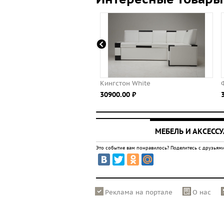
 Brown
Кингстон White
Фл
0 ⃏
30900.00 ⃏
38
МЕБЕЛЬ И АКСЕСС
Это событие вам понравилось? Поделитесь с друзьями
Реклама на портале
О нас