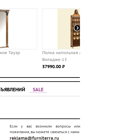
Полка напольная (буфет)
Зеркало настенное "ЛОТОС
Виладже-13
КОМБИ" - 6/40
37990.00 ⃏
11990.00 ⃏
БЪЯВЛЕНИЙ
SALE
Если у вас возникли вопросы или
пожелания, вы можете связаться с нами
reklama@furniterra.ru