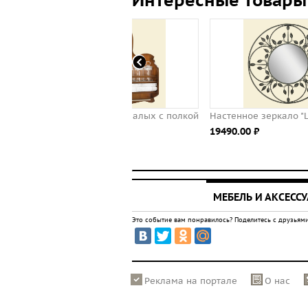
Интересные товары
 из 6 банок малых с полкой
Настенное зеркало "London Time"
же-12
19490.00 ⃏
.00 ⃏
МЕБЕЛЬ И АКСЕСС
Это событие вам понравилось? Поделитесь с друзьями
Реклама на портале
О нас