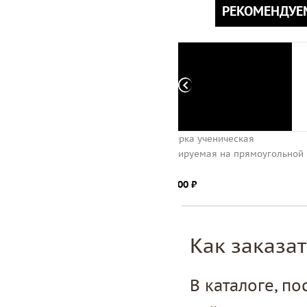
РЕКОМЕНДУЕ
Конторка ученическая
Стул ученический регулир
регулируемая на прямоугольной
на прямоугольной трубе
трубе
1344.00 ⃏
2738.00 ⃏
Как заказат
В каталоге, п