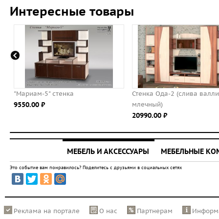
Интересные товары
а
Стенка Ода-2 (слива валлис/дуб
Шкаф комби
млечный)
57480.00 ⃏
20990.00 ⃏
МЕБЕЛЬ И АКСЕССУАРЫ
МЕБЕЛЬНЫЕ К
Это событие вам понравилось? Поделитесь с друзьями в социальных сетях
Реклама на портале
О нас
Партнерам
Информ