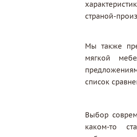
характеристик
страной-прои
Мы также пре
мягкой меб
предложениями
список сравне
Выбор соврем
каком-то ст