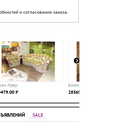
бностей и согласования заказа.
Комплект Венеция
Комплект Тоскана
283696.00 ⃏
56350.00 ⃏
БЪЯВЛЕНИЙ
SALE