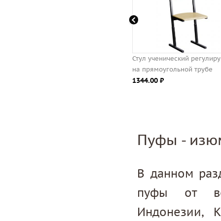
Конторка ученическая
Стул ученический регулир
регулируемая на прямоугольной
на прямоугольной трубе
трубе
1344.00 ⃏
2738.00 ⃏
Пуфы - изю
В данном раз
пуфы от ве
Индонезии, 