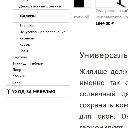
Декоративные фонтаны
Конторка ученическая
Стул ученический регулир
Жалюзи
регулируемая на прямоугольной
на прямоугольной трубе
трубе
1344.00 ⃏
Зеркала
2738.00 ⃏
Искусственное озеленение
Карнизы
Ковры
Часы
Универсаль
Картины
Ткани для мебели
Двери
Жилище должн
Камины
именно так 
Свет
УХОД ЗА МЕБЕЛЬЮ
солнечный д
сохранить ко
для окон. О
гармонирую