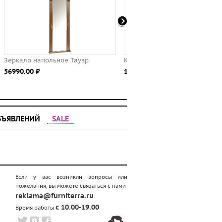
Картина «Встреча в лесу»
Зеркало настенное "Л
11490.00 ⃏
КОМБИ" - 6/40
11990.00 ⃏
БЪЯВЛЕНИЙ
SALE
Если у вас возникли вопросы или
пожелания, вы можете связаться с нами
reklama@furniterra.ru
с 10.00-19.00
Время работы