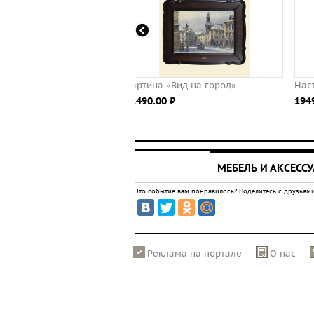
артина «Вид на город»
Настенное зеркало "London Time
1490.00 ⃏
19490.00 ⃏
МЕБЕЛЬ И АКСЕСС
Это событие вам понравилось? Поделитесь с друзьями
Реклама на портале
О нас