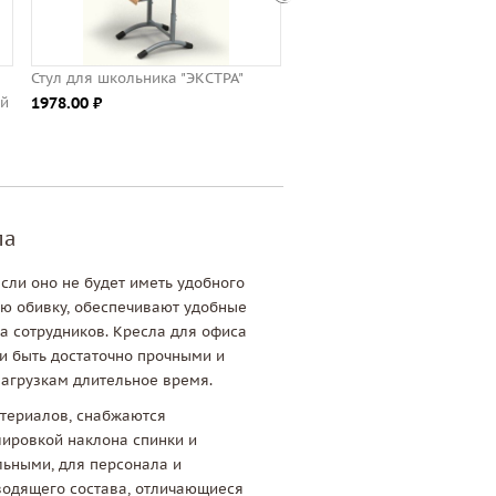
Стул для школьника "ЭКСТРА"
Парта одноместная
ой
1978.00 ⃏
регулируемая "ЭКСТРА"
3363.00 ⃏
ла
сли оно не будет иметь удобного
ю обивку, обеспечивают удобные
а сотрудников. Кресла для офиса
 и быть достаточно прочными и
агрузкам длительное время.
териалов, снабжаются
ировкой наклона спинки и
льными, для персонала и
водящего состава, отличающиеся