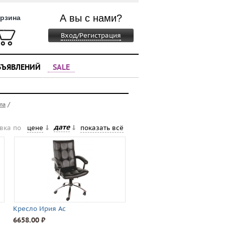
А вы с нами?
рзина
Вход/Регистрация
БЪЯВЛЕНИЙ
SALE
/
ла
дате
вка по
цене
показать всё
Кресло Ирия Ас
6658.00 ⃏