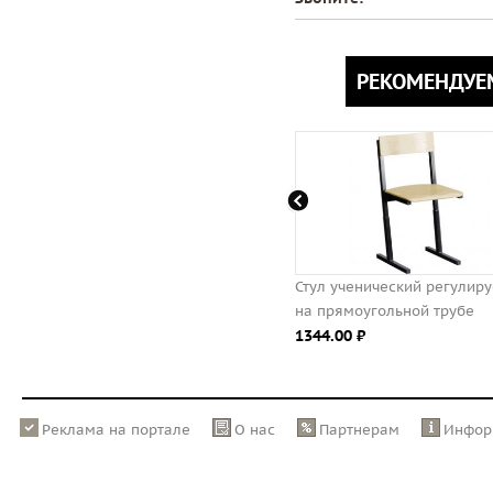
РЕКОМЕНДУЕ
Конторка ученическая
Стул ученический регулир
регулируемая на прямоугольной
на прямоугольной трубе
трубе
1344.00 ⃏
2738.00 ⃏
Реклама на портале
О нас
Партнерам
Инфор