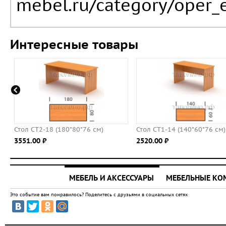
mebel.ru/category/oper_e
Интересные товары
0*80*76 см)
Стол СТ1-14 (140*60*76 см)
Стол СТ3-1
2520.00 ⃏
3000.00 ⃏
МЕБЕЛЬ И АКСЕССУАРЫ
МЕБЕЛЬНЫЕ К
Это событие вам понравилось? Поделитесь с друзьями в социальных сетях