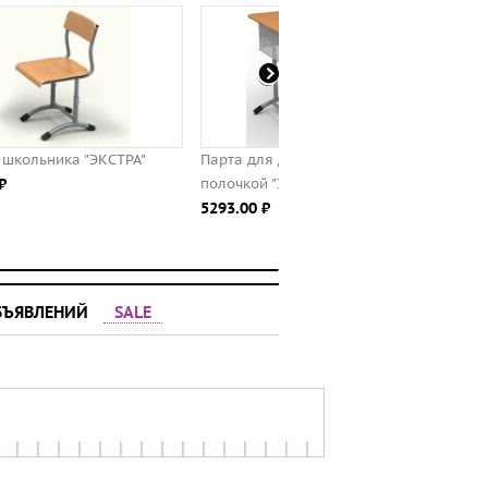
Парта для детей с перфорацией и
Парта одноместная
полочкой "ЭКСТРА" (одноместная)
регулируемая "ЭКСТРА"
5293.00 ⃏
3363.00 ⃏
БЪЯВЛЕНИЙ
SALE