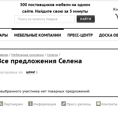
300 поставщиков мебели на одном
Ко
сайте. Найдите свою за 3 минуты
УАРЫ
МЕБЕЛЬНЫЕ КОМПАНИИ
ПРЕСС-ЦЕНТР
ДОСКА О
/
/
/
лавная
Мебельные компании
Селена
Все предложения Селена
цене
ортировка по
 выбранного участника нет товарных предложений.
Партнерам
Информация
Пресс-релизы
Контакты