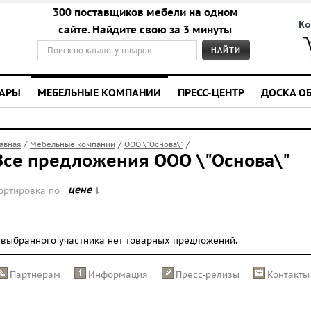
300 поставщиков мебели на одном
Ко
сайте. Найдите свою за 3 минуты
УАРЫ
МЕБЕЛЬНЫЕ КОМПАНИИ
ПРЕСС-ЦЕНТР
ДОСКА О
/
/
/
лавная
Мебельные компании
ООО \"Основа\"
Все предложения ООО \"Основа\"
цене
ортировка по
 выбранного участника нет товарных предложений.
Партнерам
Информация
Пресс-релизы
Контакты