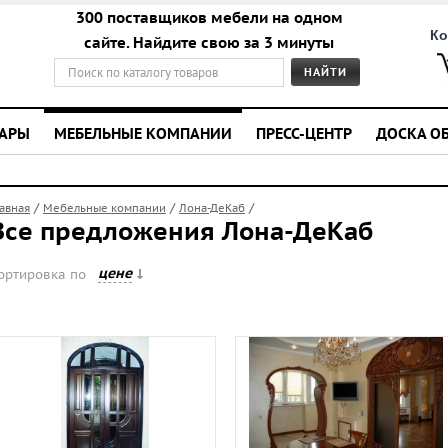
300 поставщиков мебели на одном
Ко
сайте. Найдите свою за 3 минуты
УАРЫ
МЕБЕЛЬНЫЕ КОМПАНИИ
ПРЕСС-ЦЕНТР
ДОСКА О
/
/
/
лавная
Мебельные компании
Лона-ДеКаб
Все предложения Лона-ДеКаб
цене
ортировка по