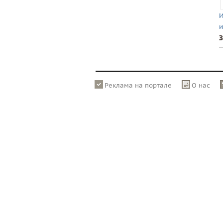
И
и
З
Реклама на портале
О нас