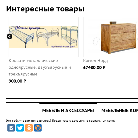
Интересные товары
ские
Комод Норд
КРОВАТЬ МЕТ
ъярусные и
67480.00 ⃏
ОДНОЯРУСНАЯ
СВАРНАЯ 100Х1
ЭКОНОМ-КЛАС
1000.00 ⃏
МЕБЕЛЬ И АКСЕССУАРЫ
МЕБЕЛЬНЫЕ К
Это событие вам понравилось? Поделитесь с друзьями в социальных сетях