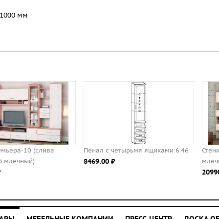
х1000 мм
Пенал с четырьмя ящиками 6.46
Стенка Ода-2 (слива валлис/ду
8469.00 ⃏
млечный)
20990.00 ⃏
УАРЫ
МЕБЕЛЬНЫЕ КОМПАНИИ
ПРЕСС-ЦЕНТР
ДОСКА О