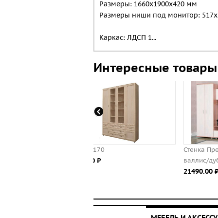
Размеры: 1660х1900х420 мм
Размеры ниши под монитор: 517
Каркас: ЛДСП 1...
Интересные товары
 №170
Стенка Премьера-10 (слива
.00 ⃏
валлис/дуб млечный)
21490.00 ⃏
МЕБЕЛЬ И АКСЕСС