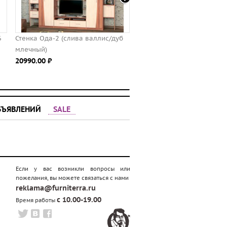
6
Стенка Ода-2 (слива валлис/дуб
Дверь зеркальная к шкаф
млечный)
угловому универсальном
20990.00 ⃏
- мебельная фабрика "М-С
2000.00 ⃏
БЪЯВЛЕНИЙ
SALE
Если у вас возникли вопросы или
пожелания, вы можете связаться с нами
reklama@furniterra.ru
с 10.00-19.00
Время работы