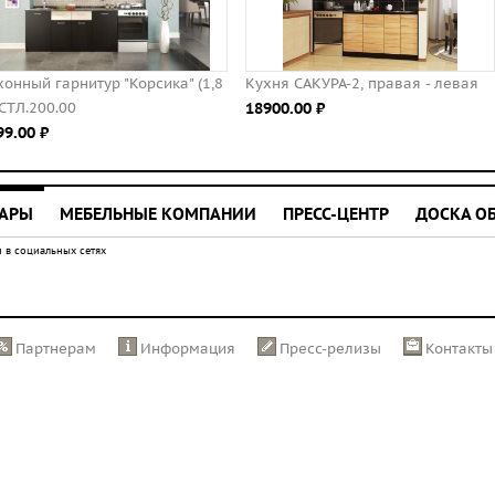
(1,8
Кухня САКУРА-2, правая - левая
Кухня "Валерия" 1,8 м (
18900.00 ⃏
белый/страйп чёрный)
14899.00 ⃏
УАРЫ
МЕБЕЛЬНЫЕ КОМПАНИИ
ПРЕСС-ЦЕНТР
ДОСКА О
 в социальных сетях
Партнерам
Информация
Пресс-релизы
Контакты