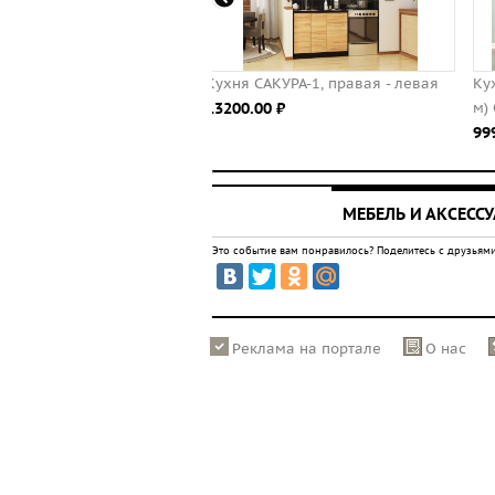
Кухня САКУРА-1, правая - левая
Кухонный гарнитур "Корсика" 
13200.00 ⃏
м) СТЛ.200.00
9999.00 ⃏
МЕБЕЛЬ И АКСЕСС
Это событие вам понравилось? Поделитесь с друзьями
Реклама на портале
О нас