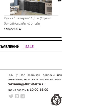
Страйп
Кухня САКУРА-3, правая - левая
Кухня "Виктория" 1
19900.00 ⃏
белый)
9766.00 ⃏
БЪЯВЛЕНИЙ
SALE
Если у вас возникли вопросы или
пожелания, вы можете связаться с нами
reklama@furniterra.ru
с 10.00-19.00
Время работы