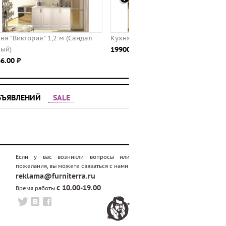
ал
Кухня САКУРА-3, правая - левая
КУ "Орхидея", венге 100
19900.00 ⃏
8166.00 ⃏
БЪЯВЛЕНИЙ
SALE
Если у вас возникли вопросы или
пожелания, вы можете связаться с нами
reklama@furniterra.ru
с 10.00-19.00
Время работы