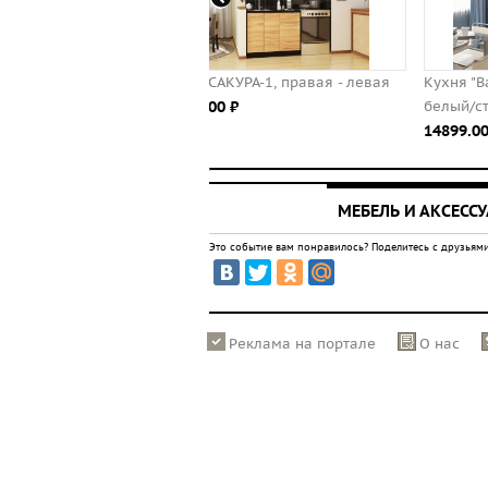
ня САКУРА-1, правая - левая
Кухня "Валерия" 1,8 м (Страйп
00.00 ⃏
белый/страйп чёрный)
14899.00 ⃏
МЕБЕЛЬ И АКСЕСС
Это событие вам понравилось? Поделитесь с друзьями
Реклама на портале
О нас