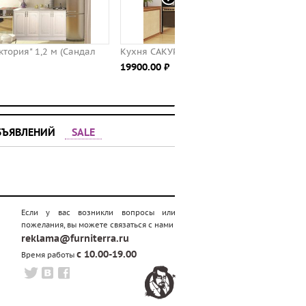
Кухня САКУРА-3, правая - левая
КУ "Орхидея", венге 100
19900.00 ⃏
8166.00 ⃏
БЪЯВЛЕНИЙ
SALE
Если у вас возникли вопросы или
пожелания, вы можете связаться с нами
reklama@furniterra.ru
с 10.00-19.00
Время работы