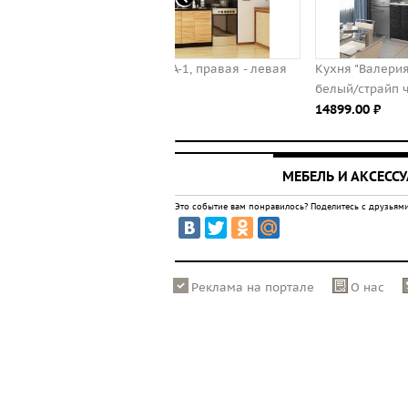
 САКУРА-1, правая - левая
Кухня "Валерия" 1,8 м (Страйп
.00 ⃏
белый/страйп чёрный)
14899.00 ⃏
МЕБЕЛЬ И АКСЕСС
Это событие вам понравилось? Поделитесь с друзьями
Реклама на портале
О нас