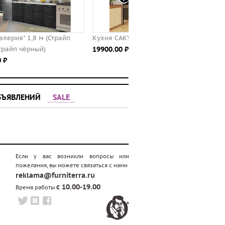
Кухня САКУРА-3, правая - левая
Кухня "Виктория" 1,2 м (С
19900.00 ⃏
белый)
9766.00 ⃏
БЪЯВЛЕНИЙ
SALE
Если у вас возникли вопросы или
пожелания, вы можете связаться с нами
reklama@furniterra.ru
с 10.00-19.00
Время работы