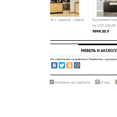
 САКУРА-1, правая - левая
Кухонный гарнитур "Корсика" (1,8
.00 ⃏
м) СТЛ.200.00
9999.00 ⃏
МЕБЕЛЬ И АКСЕСС
Это событие вам понравилось? Поделитесь с друзьями
Реклама на портале
О нас