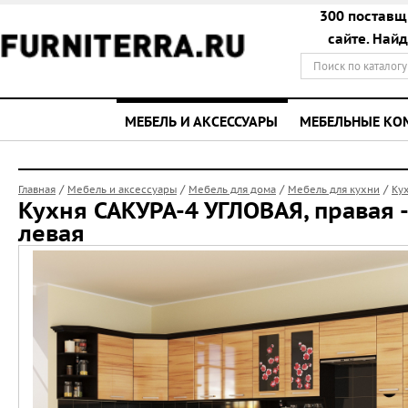
300 поставщ
сайте. Най
МЕБЕЛЬ И АКСЕССУАРЫ
МЕБЕЛЬНЫЕ К
/
/
/
/
Главная
Мебель и аксессуары
Мебель для дома
Мебель для кухни
Ку
Кухня САКУРА-4 УГЛОВАЯ, правая -
левая