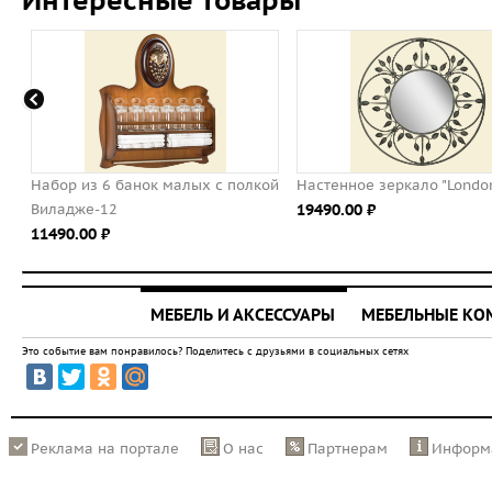
Интересные товары
 банок малых с полкой
Настенное зеркало "London Time"
Полка
2
19490.00 ⃏
Вилад
29990
МЕБЕЛЬ И АКСЕССУАРЫ
МЕБЕЛЬНЫЕ К
Это событие вам понравилось? Поделитесь с друзьями в социальных сетях
Реклама на портале
О нас
Партнерам
Информ