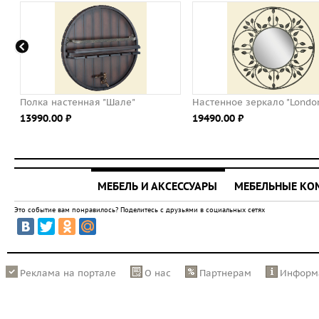
стенная "Шале"
Настенное зеркало "London Time"
Сто
 ⃏
19490.00 ⃏
264
МЕБЕЛЬ И АКСЕССУАРЫ
МЕБЕЛЬНЫЕ К
Это событие вам понравилось? Поделитесь с друзьями в социальных сетях
Реклама на портале
О нас
Партнерам
Информ