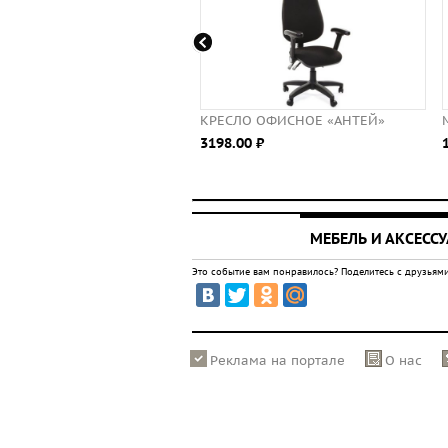
ая мебель
КРЕСЛО ОФИСНОЕ «АНТЕЙ»
0 ⃏
3198.00 ⃏
МЕБЕЛЬ И АКСЕСС
Это событие вам понравилось? Поделитесь с друзьями
Реклама на портале
О нас