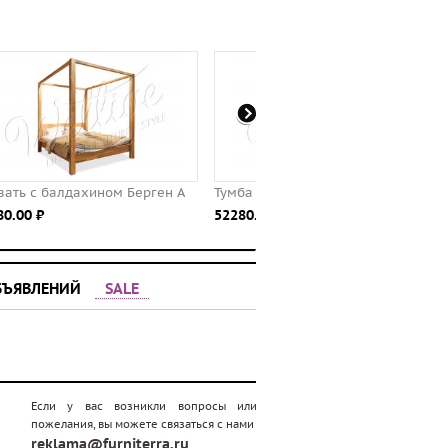
А
Тумба Берген В-43
Кровать Норд
52280.00 ⃏
74480.00 ⃏
БЪЯВЛЕНИЙ
SALE
Если у вас возникли вопросы или
пожелания, вы можете связаться с нами
reklama@furniterra.ru