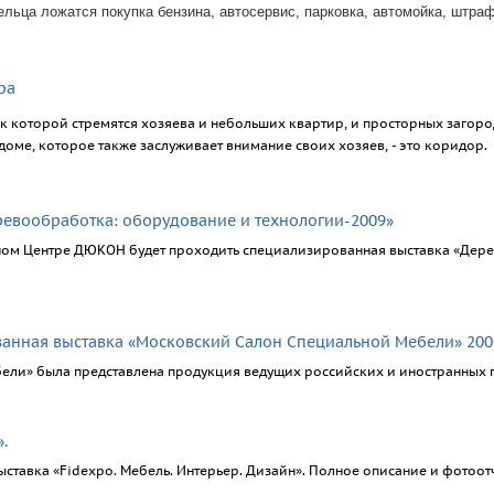
льца ложатся покупка бензина, автосервис, парковка, автомойка, штраф
ра
к которой стремятся хозяева и небольших квартир, и просторных загород
оме, которое также заслуживает внимание своих хозяев, - это коридор.
евообработка: оборудование и технологии-2009»
очном Центре ДЮКОН будет проходить специализированная выставка «Дер
анная выставка «Московский Салон Специальной Мебели» 2007
ели» была представлена продукция ведущих российских и иностранных 
.
выставка «Fidexpo. Мебель. Интерьер. Дизайн». Полное описание и фотоо