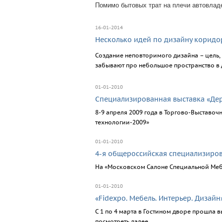
Помимо бытовых трат на плечи автовладе
16-01-2014
Несколько идей по дизайну коридо
Создание неповторимого дизайна – цель, 
забывают про небольшое пространство в д
01-01-2010
Cпециализированная выставка «Дер
8-9 апреля 2009 года в Торгово-Выстав
технологии-2009»
01-01-2010
4-я общероссийская специализиров
На «Московском Салоне Специальной Меб
01-01-2010
«Fidexpo. Мебель. Интерьер. Дизайн»
С 1 по 4 марта в Гостином дворе прошла 
посмотреть далее.