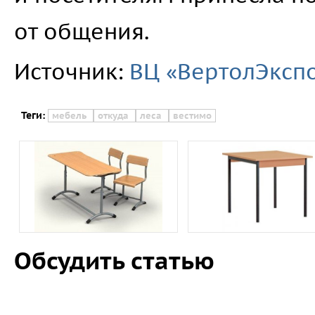
от общения.
Источник:
ВЦ «ВертолЭксп
Теги:
мебель
откуда
леса
вестимо
Обсудить статью