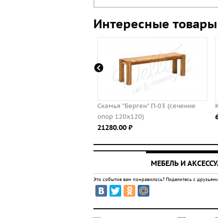
Интересные товары
н В-5
Скамья "Берген" П-03 (сечение
Комод 
опор 120х120)
67480.
21280.00 ⃏
МЕБЕЛЬ И АКСЕСС
Это событие вам понравилось? Поделитесь с друзьями