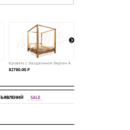
ровать с балдахином Берген А
Обеденная группа ОГ-02
2780.00 ⃏
2750.00 ⃏
БЪЯВЛЕНИЙ
SALE