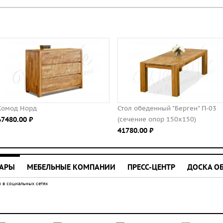
Норд
Стол обеденный "Берген" П-03
К
00 ⃏
(сечение опор 150х150)
8
41780.00 ⃏
УАРЫ
МЕБЕЛЬНЫЕ КОМПАНИИ
ПРЕСС-ЦЕНТР
ДОСКА О
 в социальных сетях